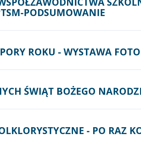
 WSPÓŁZAWODNICTWA SZKOL
PTSM-PODSUMOWANIE
Y PORY ROKU - WYSTAWA FOTO
NYCH ŚWIĄT BOŻEGO NARODZ
LKLORYSTYCZNE - PO RAZ K