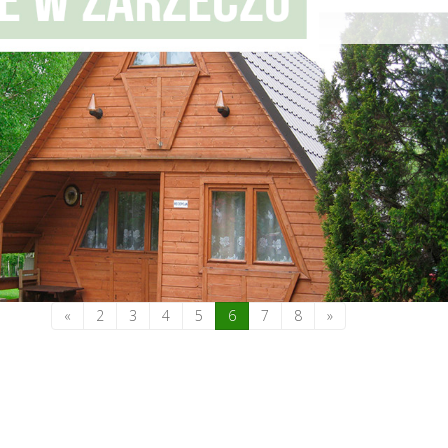
«
2
3
4
5
6
7
8
»