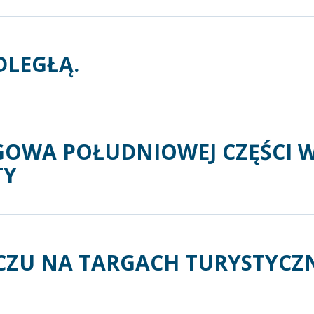
DLEGŁĄ.
GOWA POŁUDNIOWEJ CZĘŚCI
TY
CZU NA TARGACH TURYSTYCZ