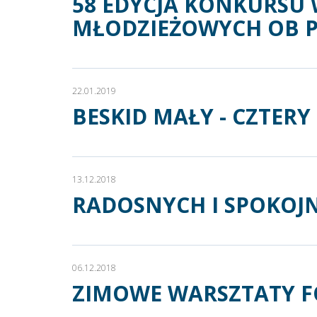
58 EDYCJA KONKURSU
MŁODZIEŻOWYCH OB 
22.01.2019
BESKID MAŁY - CZTER
13.12.2018
RADOSNYCH I SPOKOJ
06.12.2018
ZIMOWE WARSZTATY FO