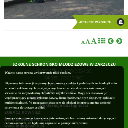
ATRAKCJE W POBLIŻU
SZKOLNE SCHRONISKO MŁODZIEŻOWE W ZARZECZU
ZARZECZE, UL. BESKIDZKA 80
Ważne: nasze strona wykorzystuje pliki cookies.
34-325 ŁODYGOWICE
Używamy informacji zapisanych za pomocą cookies i podobnych technologii m.in.
TEL.
33 863 35 81
w celach reklamowych i statystycznych oraz w celu dostosowania naszych
KOM.
48 570 982 271
serwisów do indywidualnych potrzeb użytkowników. Mogą też stosować je
E-MAIL
ssm-zarzecze@zywiec.powiat.pl
współpracujący z nami reklamodawcy, firmy badawcze oraz dostawcy aplikacji
multimedialnych. W programie służącym do obsługi internetu można zmienić
Deklaracja dostępności
ustawienia dotyczące cookies.
ZOBACZ RÓWNIEŻ:
Korzystanie z naszych serwisów internetowych bez zmiany ustawień dotyczących
www.zywiec.powiat.pl
cookies oznacza, że będą one zapisane w pamięci urządzenia.
www.lodygowice.pl