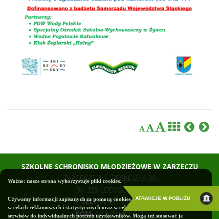
SZKOLNE SCHRONISKO MŁODZIEŻOWE W ZARZECZU
ZARZECZE, UL. BESKIDZKA 80
Ważne: nasze strona wykorzystuje pliki cookies.
34-325 ŁODYGOWICE
ATRAKCJE W POBLIŻU
Używamy informacji zapisanych za pomocą cookies i podobnych technologii m.in.
TEL.
33 863 35 81
w celach reklamowych i statystycznych oraz w celu dostosowania naszych
KOM.
48 570 982 271
serwisów do indywidualnych potrzeb użytkowników. Mogą też stosować je