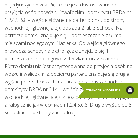
pojedynczych łóżek. Piętro nie jest dostosowane do 
przyjęcia osób na wózku inwalidzkim . domki typu BRDA nr 
1,2,4,5,,6,8 – wejście główne na parter domku od strony 
wschodniej i głównej alejki posiada 2 lub 3 schodki. Na 
parterze domku znajduje się 1 pomieszczenie z 5- ma 
miejscami noclegowymi i łazienka. Od wejścia głównego 
prowadzą schody na piętro, gdzie znajduje się 1 
pomieszczenie noclegowe z 4 łóżkami oraz łazienka. 
Piętro domku nie jest przystosowane do przyjęcia osób na 
wózku inwalidzkim. Z poziomu parteru znajduje się drugie 
wyjście po 3 schodkach, na taras od strony zachodniej . 
domki typy BRDA nr 3 i 4 – wejście główne od strony 
ATRAKCJE W POBLIŻU
wschodniej i głównej alejki z poziomu gruntu. Parter i piętro 
analogicznie jak w domkach 1,2,4,5,6,8. Drugie wyjście po 3 
schodkach od strony zachodniej.