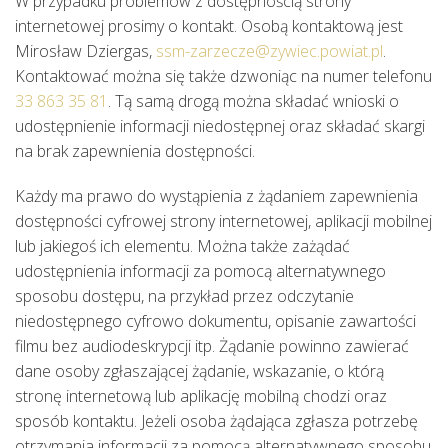
W przypadku problemów z dostępnością strony
internetowej prosimy o kontakt. Osobą kontaktową jest
Mirosław Dziergas
,
ssm-zarzecze@zywiec.powiat.pl
.
Kontaktować można się także dzwoniąc na numer telefonu
33 863 35 81
. Tą samą drogą można składać wnioski o
udostępnienie informacji niedostępnej oraz składać skargi
na brak zapewnienia dostępności.
Każdy ma prawo do wystąpienia z żądaniem zapewnienia 
dostępności cyfrowej strony internetowej, aplikacji mobilnej 
lub jakiegoś ich elementu. Można także zażądać 
udostępnienia informacji za pomocą alternatywnego 
sposobu dostępu, na przykład przez odczytanie 
niedostępnego cyfrowo dokumentu, opisanie zawartości 
filmu bez audiodeskrypcji itp. Żądanie powinno zawierać 
dane osoby zgłaszającej żądanie, wskazanie, o którą 
stronę internetową lub aplikację mobilną chodzi oraz 
sposób kontaktu. Jeżeli osoba żądająca zgłasza potrzebę 
otrzymania informacji za pomocą alternatywnego sposobu 