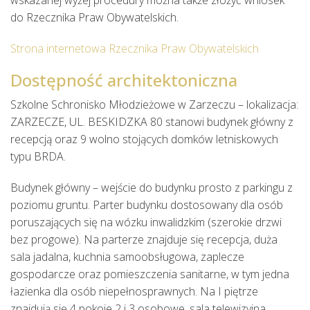
wskazanej wyżej procedury można także złożyć wniosek 
do Rzecznika Praw Obywatelskich.
Strona internetowa Rzecznika Praw Obywatelskich
Dostępność architektoniczna
Szkolne Schronisko Młodzieżowe w Zarzeczu – lokalizacja: 
ZARZECZE, UL. BESKIDZKA 80 stanowi budynek główny z 
recepcją oraz 9 wolno stojących domków letniskowych 
typu BRDA.
Budynek główny – wejście do budynku prosto z parkingu z 
poziomu gruntu. Parter budynku dostosowany dla osób 
poruszających się na wózku inwalidzkim (szerokie drzwi 
bez progowe). Na parterze znajduje się recepcja, duża 
sala jadalna, kuchnia samoobsługowa, zaplecze 
gospodarcze oraz pomieszczenia sanitarne, w tym jedna 
łazienka dla osób niepełnosprawnych. Na I piętrze 
znajdują się 4 pokoje 2 i 3 osobowe, sala telewizyjna, 