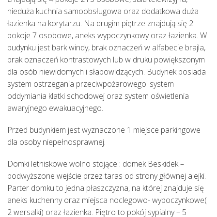
nieduża kuchnia samoobsługowa oraz dodatkowa duża 
łazienka na korytarzu. Na drugim piętrze znajdują się 2 
pokoje 7 osobowe, aneks wypoczynkowy oraz łazienka. W 
budynku jest bark windy, brak oznaczeń w alfabecie brajla, 
brak oznaczeń kontrastowych lub w druku powiększonym 
dla osób niewidomych i słabowidzących. Budynek posiada 
system ostrzegania przeciwpożarowego: system 
oddymiania klatki schodowej oraz system oświetlenia 
awaryjnego ewakuacyjnego.
Przed budynkiem jest wyznaczone 1 miejsce parkingowe 
dla osoby niepełnosprawnej.
Domki letniskowe wolno stojące : domek Beskidek – 
podwyższone wejście przez taras od strony głównej alejki. 
Parter domku to jedna płaszczyzna, na której znajduje się 
aneks kuchenny oraz miejsca noclegowo- wypoczynkowe( 
2 wersalki) oraz łazienka. Piętro to pokój sypialny – 5 